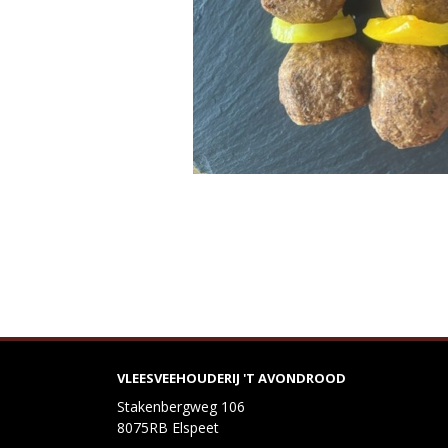
VLEESVEEHOUDERIJ 'T AVONDROOD
Stakenbergweg 106
8075RB Elspeet