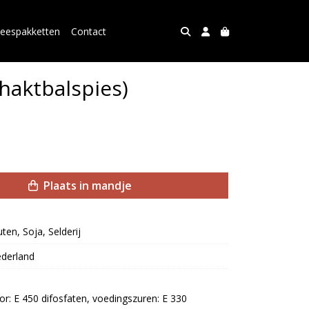
leespakketten
Contact
haktbalspies)
Plaats in mandje
uten, Soja, Selderij
derland
tor: E 450 difosfaten, voedingszuren: E 330 