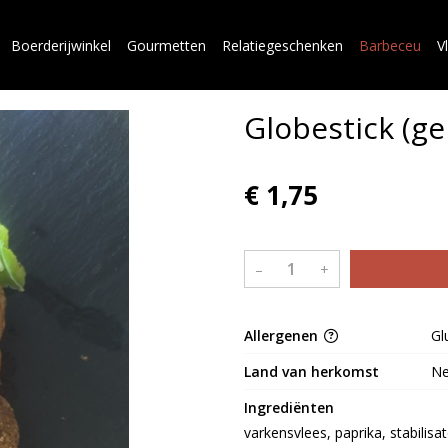
Boerderijwinkel
Gourmetten
Relatiegeschenken
Barbeceu
V
Globestick (ge
€ 1,75
–
+
Allergenen
Gl
Land van herkomst
Ne
Ingrediënten
varkensvlees, paprika, stabilisa