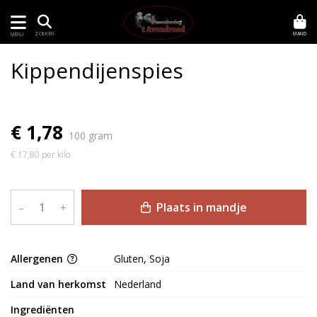
MAND
ZOEKEN
MENU
Kippendijenspies
€ 1,78
100 gram
€ 17,80 per kilo
Plaats in mandje
–
+
Allergenen
Gluten, Soja
Land van herkomst
Nederland
Ingrediënten