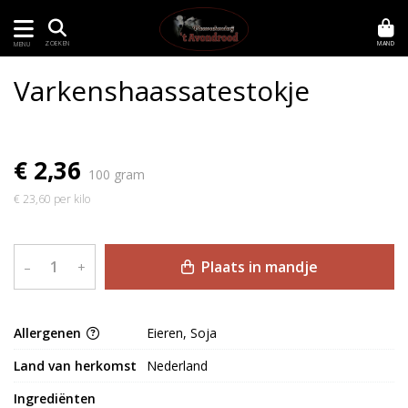
MAND
ZOEKEN
MENU
Varkenshaassatestokje
€ 2,36
100 gram
€ 23,60 per kilo
Plaats in mandje
–
+
Allergenen
Eieren, Soja
Land van herkomst
Nederland
Ingrediënten