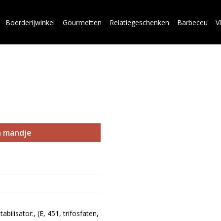
Boerderijwinkel
Gourmetten
Relatiegeschenken
Barbeceu
V
n mandje
ilisator:, (E, 451, trifosfaten, 