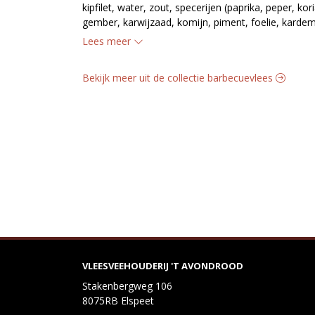
kipfilet, water, zout, specerijen (paprika, peper, kor
gember, karwijzaad, komijn, piment, foelie, karde
smaakversterker: mononatriumglutamaat, kruiden (f
Lees meer
natriumchloride met natriumnitriet, paprika
Bekijk meer uit de collectie barbecuevlees
VLEESVEEHOUDERIJ 'T AVONDROOD
Stakenbergweg 106
8075RB Elspeet