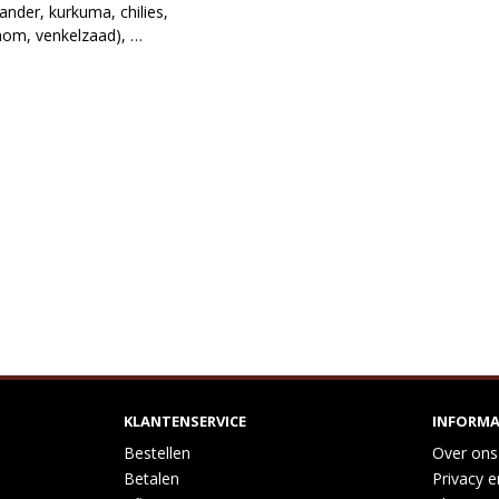
iander, kurkuma, chilies, 
mom, venkelzaad), 
enegriek), varkensvlees, 
KLANTENSERVICE
INFORMA
Bestellen
Over ons
Betalen
Privacy e