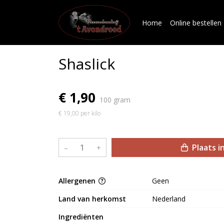
Home
Online bestellen
Shaslick
€ 1,90
100 gram
€ 19,00 per kilo
Plaats i
–
+
Allergenen
Geen
Land van herkomst
Nederland
Ingrediënten