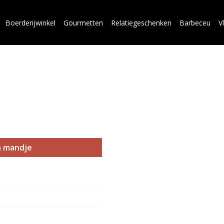
Boerderijwinkel
Gourmetten
Relatiegeschenken
Barbeceu
V
n mandje