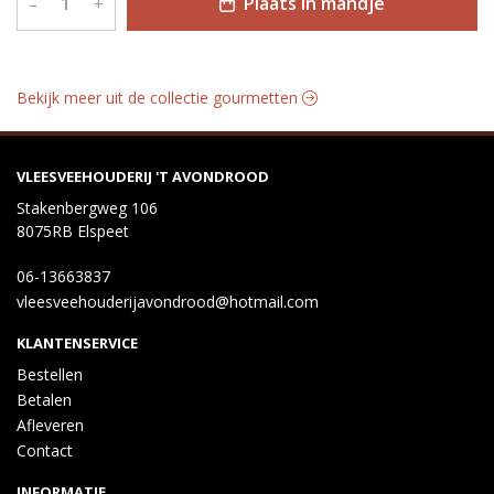
Plaats in mandje
–
+
Bekijk meer uit de collectie gourmetten
VLEESVEEHOUDERIJ 'T AVONDROOD
Stakenbergweg 106
8075RB Elspeet
06-13663837
vleesveehouderijavondrood@hotmail.com
KLANTENSERVICE
Bestellen
Betalen
Afleveren
Contact
INFORMATIE