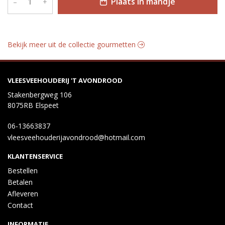
Plaats in mandje
–
+
Bekijk meer uit de collectie gourmetten
VLEESVEEHOUDERIJ 'T AVONDROOD
Stakenbergweg 106
8075RB Elspeet
06-13663837
vleesveehouderijavondrood@hotmail.com
KLANTENSERVICE
Bestellen
Betalen
Afleveren
Contact
INFORMATIE