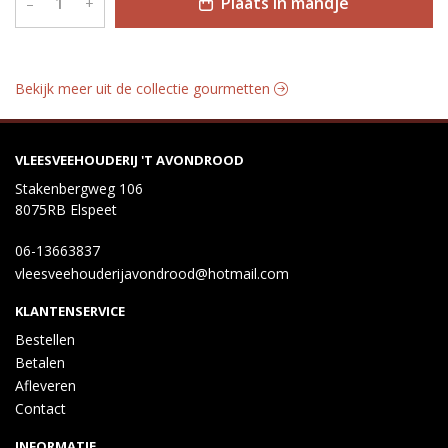
Plaats in mandje
–
+
Bekijk meer uit de collectie gourmetten
VLEESVEEHOUDERIJ 'T AVONDROOD
Stakenbergweg 106
8075RB Elspeet
06-13663837
vleesveehouderijavondrood@hotmail.com
KLANTENSERVICE
Bestellen
Betalen
Afleveren
Contact
INFORMATIE