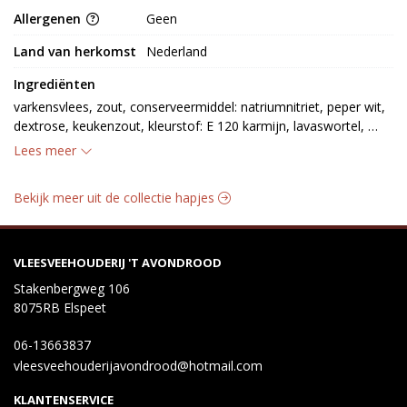
Allergenen
Geen
Land van herkomst
Nederland
Ingrediënten
varkensvlees, zout, conserveermiddel: natriumnitriet, peper wit, 
dextrose, keukenzout, kleurstof: E 120 karmijn, lavaswortel, 
foelie, koriander, starterculturen: (Staphylococcus carnosus, 
Lees meer
Lactobacillus plantarum)
Bekijk meer uit de collectie hapjes
VLEESVEEHOUDERIJ 'T AVONDROOD
Stakenbergweg 106
8075RB Elspeet
06-13663837
vleesveehouderijavondrood@hotmail.com
KLANTENSERVICE