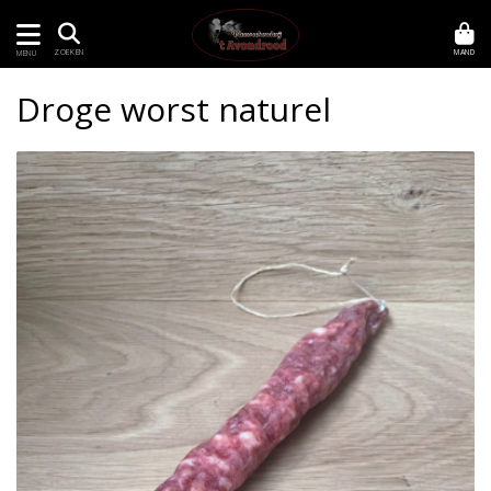
MAND
ZOEKEN
MENU
Droge worst naturel