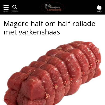
MAND
ZOEKEN
MENU
Magere half om half rollade
met varkenshaas