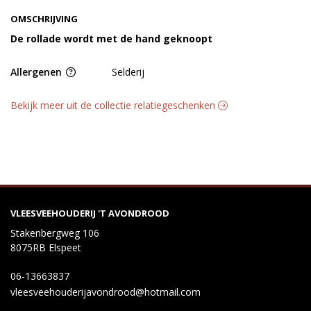
OMSCHRIJVING
De rollade wordt met de hand geknoopt
Allergenen
Selderij
Bekijk meer uit de collectie relatiegeschenken
VLEESVEEHOUDERIJ 'T AVONDROOD
Stakenbergweg 106
8075RB Elspeet
06-13663837
vleesveehouderijavondrood@hotmail.com