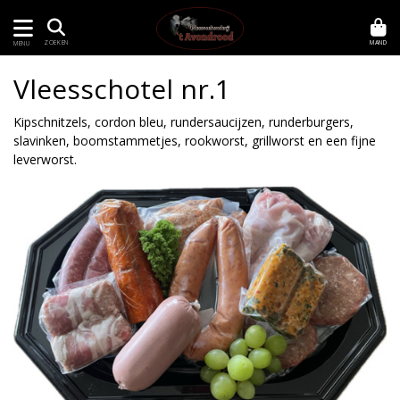
MAND
ZOEKEN
MENU
Vleesschotel nr.1
Kipschnitzels, cordon bleu, rundersaucijzen, runderburgers,
slavinken, boomstammetjes, rookworst, grillworst en een fijne
leverworst.