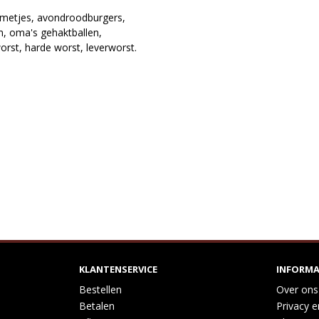
ammetjes, avondroodburgers,
m, oma's gehaktballen,
worst, harde worst, leverworst.
KLANTENSERVICE
INFORMA
Bestellen
Over ons
Betalen
Privacy e