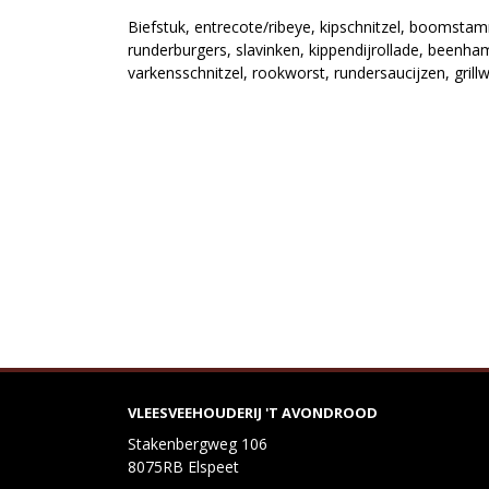
Biefstuk, entrecote/ribeye, kipschnitzel, boomst
runderburgers, slavinken, kippendijrollade, beenha
varkensschnitzel, rookworst, rundersaucijzen, grill
VLEESVEEHOUDERIJ 'T AVONDROOD
Stakenbergweg 106
8075RB Elspeet