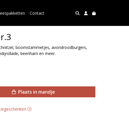
leespakketten
Contact
r.3
pschnitzel, boomstammetjes, avondroodburgers,
endijrollade, beenham en meer.
Plaats in mandje
latiegeschenken