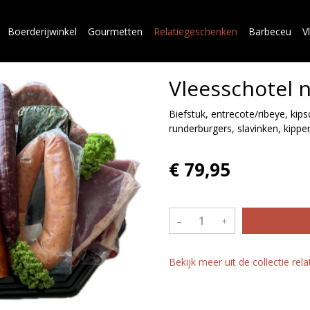
Boerderijwinkel
Gourmetten
Relatiegeschenken
Barbeceu
V
Vleesschotel n
Biefstuk, entrecote/ribeye, ki
runderburgers, slavinken, kipp
€ 79,95
–
+
Bekijk meer uit de collectie re