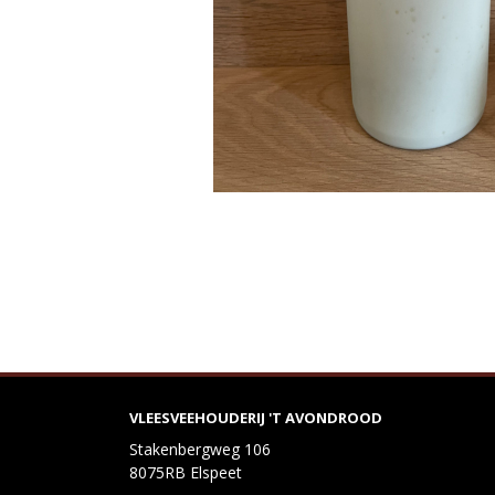
VLEESVEEHOUDERIJ 'T AVONDROOD
Stakenbergweg 106
8075RB Elspeet