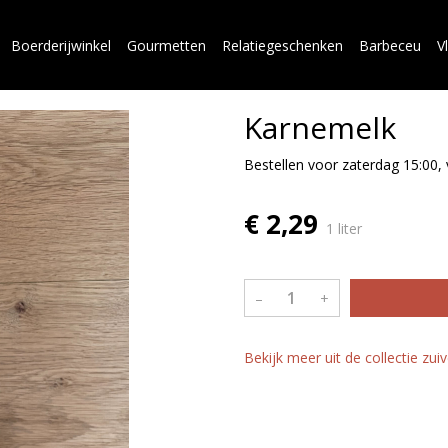
Boerderijwinkel
Gourmetten
Relatiegeschenken
Barbeceu
V
Karnemelk
Bestellen voor zaterdag 15:00,
€ 2,29
1 liter
–
+
Bekijk meer uit de collectie zui