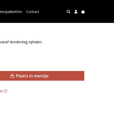
leespakketten
Contact
 vanaf donderdag ophalen.
Plaats in mandje
vel