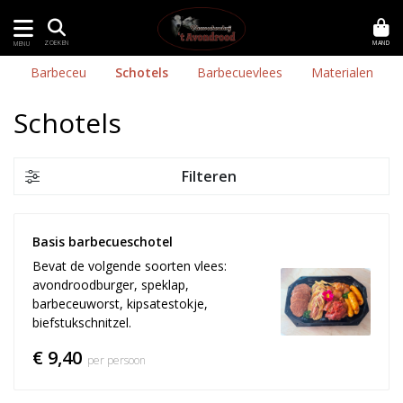
MAND
ZOEKEN
MENU
Barbeceu
Schotels
Barbecuevlees
Materialen
Schotels
Filteren
Basis barbecueschotel
Bevat de volgende soorten vlees:
avondroodburger, speklap,
barbeceuworst, kipsatestokje,
biefstukschnitzel.
€ 9,40
per persoon