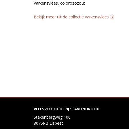
Varkensvlees, colorozozout
Bekijk meer uit de collectie varkensvlees
VLEESVEEHOUDERIJ 'T AVONDROOD
Stakenbergweg 106
8075RB Elspeet