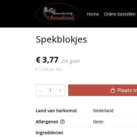
Home
Online bestellen
Spekblokjes
€ 3,77
250 gram
€ 15,08 per kilo
Plaats i
–
+
Land van herkomst
Nederland
Allergenen
Geen
Ingrediënten