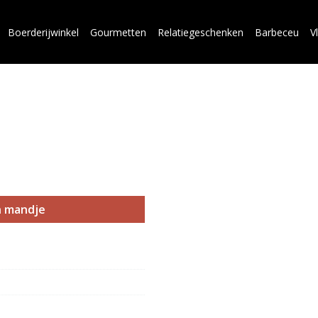
Boerderijwinkel
Gourmetten
Relatiegeschenken
Barbeceu
V
n mandje