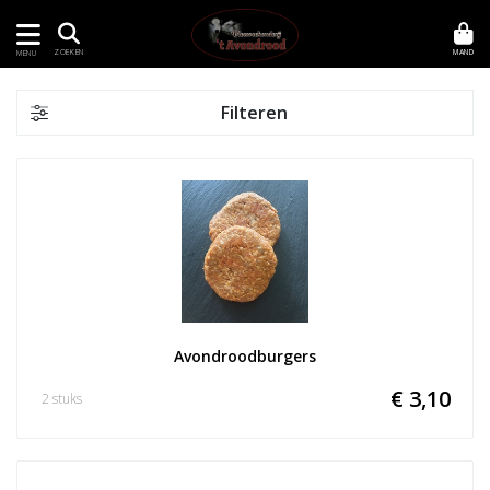
MAND
ZOEKEN
MENU
Filteren
Avondroodburgers
€ 3,10
2 stuks