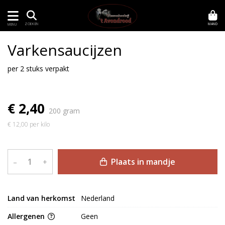
MAND
ZOEKEN
MENU
Varkensaucijzen
per 2 stuks verpakt
€ 2,40
200 gram
€ 12,00 per kilo
Plaats in mandje
–
+
Land van herkomst
Nederland
Allergenen
Geen