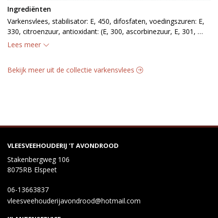
Ingrediënten
Varkensvlees, stabilisator: E, 450, difosfaten, voedingszuren: E, 
330, citroenzuur, antioxidant: (E, 300, ascorbinezuur, E, 301, 
natriumascorbaat), kruidenextract, zout, emulgator:, E, 472c, 
Lees meer
mono-, en, diglyceriden van vetzuren veresterd met azijnzuur, 
peper, wit, foelie
Bekijk meer uit de collectie varkensvlees
VLEESVEEHOUDERIJ 'T AVONDROOD
Stakenbergweg 106
8075RB Elspeet
06-13663837
vleesveehouderijavondrood@hotmail.com